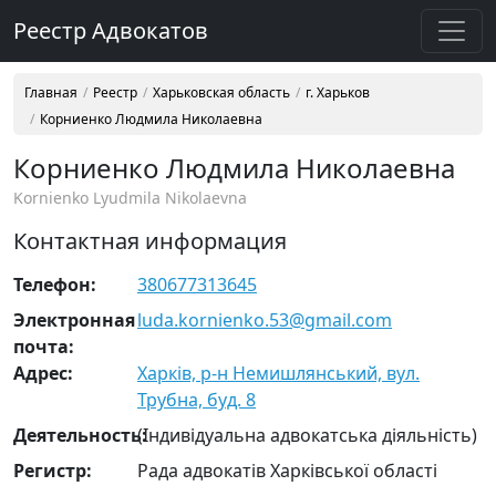
Реестр Адвокатов
Главная
Реестр
Харьковская область
г. Харьков
Корниенко Людмила Николаевна
Корниенко Людмила Николаевна
Kornienko Lyudmila Nikolaevna
Контактная информация
Телефон:
380677313645
Электронная
luda.kornienko.53@gmail.com
почта:
Адрес:
Харків, р-н Немишлянський, вул.
Трубна, буд. 8
Деятельность:
(Індивідуальна адвокатська діяльність)
Регистр:
Рада адвокатів Харківської області