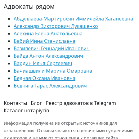
Адвокаты рядом
Абдуллаева-Мартиросян Иммилейла Хаганеевна
Александр Викторович Лукашенко
Алехина Елена Анатольевна
Бабий Инна Станиславна
Базилевич Геннадий Иванович
Байда Антон Александрович
Бардин Илья Сергеевич
Бачиашвили Марина Омаровна
Бедная Оксана Ивановна
Бедняга Тарас Александрович
Контакты
Блог
Реестр адвокатов в Telegram
Каталог нотаріусів
Информация получена из открытых источников для
ознакомления. Отзывы являются оценочными суждениями
их авторов и не имеют отношения к редакции сайта.