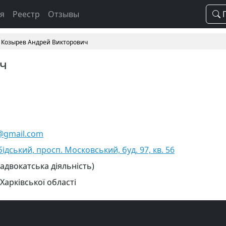
ая
Реестр
Отзывы
П
Козырев Андрей Викторович
ич
@gmail.com
бідський, просп. Московський, буд. 97, кв. 56
 адвокатська діяльність)
Харківської області