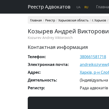
Реестр Адвокатов
Главн
UA
RU
Главная
Реестр
Харьковская область
г. Харьков
Козырев Андрей Викторов
Kozыrev Andrey Viktorovich
Контактная информация
Телефон:
380661581718
Электронная почта:
andreikozyrew
Адрес:
Харків, р-н Сло
Деятельность:
(Індивідуальна
Регистр:
Рада адвокатів 