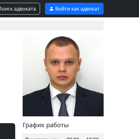
оиск адвоката
Войти как адвокат
График работы