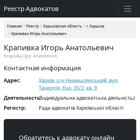
Реестр Адвокатов
Главная
Реестр
Харьковская область
г. Харьков
Крапивка Игорь Анатольевич
Крапивка Игорь Анатольевич
Krapivka Igor Anatolevich
Контактная информация
Адрес:
Харків, р-н Немишлянський, вул.
Танкопія, буд. 35/2, кв. 9
Деятельность:
(Індивідуальна адвокатська діяльність)
Регистр:
Рада адвокатів Харківської області
Обратитесь к адвокату онлайн