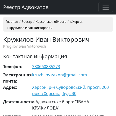
Реестр Адвокатов
Главная
Реестр
Херсонская область
г. Херсон
Кружилов Иван Викторович
Кружилов Иван Викторович
Krugilov Ivan Viktorovich
Контактная информация
Телефон:
380660885273
Электронная
kruzhilov.zakon@gmail.com
почта:
Адрес:
Херсон, р-н Суворовський, просп. 200
років Херсона, буд. 30
Деятельность:
в Адвокатське бюро: "ІВАНА
КРУЖИЛОВА"