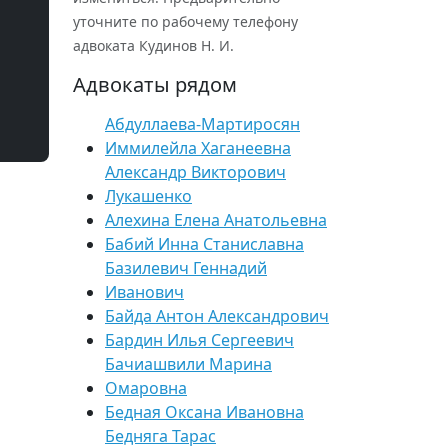
уточните по рабочему телефону
адвоката Кудинов Н. И.
Адвокаты рядом
Абдуллаева-Мартиросян
Иммилейла Хаганеевна
Александр Викторович
Лукашенко
Алехина Елена Анатольевна
Бабий Инна Станиславна
Базилевич Геннадий
Иванович
Байда Антон Александрович
Бардин Илья Сергеевич
Бачиашвили Марина
Омаровна
Бедная Оксана Ивановна
Бедняга Тарас