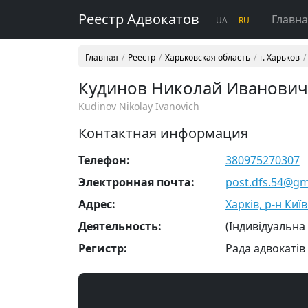
Реестр Адвокатов
Главн
UA
RU
Главная
Реестр
Харьковская область
г. Харьков
Кудинов Николай Иванович
Kudinov Nikolay Ivanovich
Контактная информация
Телефон:
380975270307
Электронная почта:
post.dfs.54@gm
Адрес:
Харків, р-н Київ
Деятельность:
(Індивідуальна
Регистр:
Рада адвокатів 