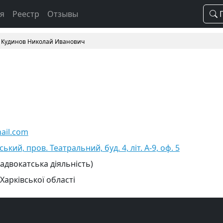
ая
Реестр
Отзывы
П
Кудинов Николай Иванович
ail.com
ський, пров. Театральний, буд. 4, літ. А-9, оф. 5
 адвокатська діяльність)
Харківської області