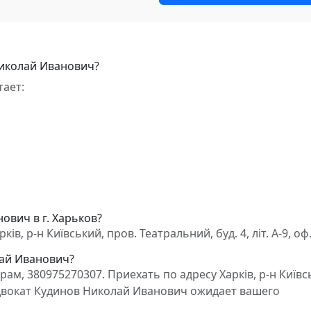
Николай Иванович?
ает:
ович в г. Харьков?
, р-н Київський, пров. Театральний, буд. 4, літ. А-9, оф.
лай Иванович?
м, 380975270307. Приехать по адресу Харків, р-н Київс
5. Адвокат Кудинов Николай Иванович ожидает вашего