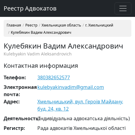
Реестр Адвокатов
Главная
Реестр
Хмельницкая область
г. Хмельницкий
Кулебякин Вадим Александрович
Кулебякин Вадим Александрович
Kulebyakin Vadim Aleksandrovich
Контактная информация
Телефон:
380382652577
Электронная
kulebyakinvadim@gmail.com
почта:
Адрес:
Хмельницький, вул. Героїв Майдану,
буд. 24, кв. 12
Деятельность:
(Індивідуальна адвокатська діяльність)
Регистр:
Рада адвокатів Хмельницької області