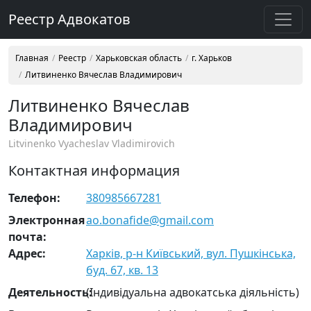
Реестр Адвокатов
Главная
Реестр
Харьковская область
г. Харьков
Литвиненко Вячеслав Владимирович
Литвиненко Вячеслав
Владимирович
Litvinenko Vyacheslav Vladimirovich
Контактная информация
Телефон:
380985667281
Электронная
ao.bonafide@gmail.com
почта:
Адрес:
Харків, р-н Київський, вул. Пушкінська,
буд. 67, кв. 13
Деятельность:
(Індивідуальна адвокатська діяльність)