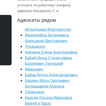
уточните по рабочему телефону
адвоката Макаренко Л. А.
Адвокаты рядом
Абдуллаева-Мартиросян
Иммилейла Хаганеевна
Александр Викторович
Лукашенко
Алехина Елена Анатольевна
Бабий Инна Станиславна
Базилевич Геннадий
Иванович
Байда Антон Александрович
Бардин Илья Сергеевич
Бачиашвили Марина
Омаровна
Бедная Оксана Ивановна
Бедняга Тарас