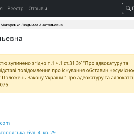
ая
Реестр
Отзывы
П
Макаренко Людмила Анатольевна
льевна
ю зупинено згідно п.1 ч.1 ст.31 ЗУ "Про адвокатуру та
 підставі повідомлення про існування обставин несумісно
дних Положень Закону України "Про адвокатуру та адвокатс
5076
.com
городська, буд. 4, кв. 29