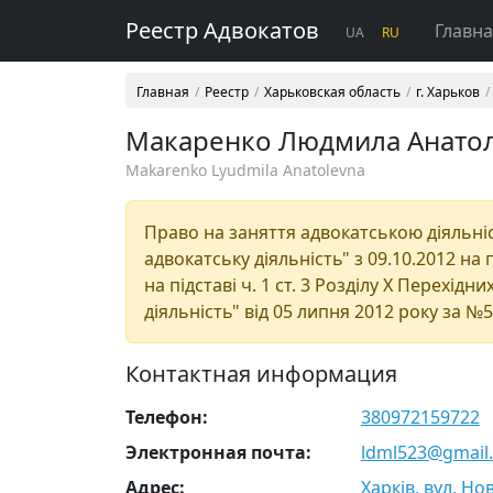
Реестр Адвокатов
Главн
UA
RU
Главная
Реестр
Харьковская область
г. Харьков
Макаренко Людмила Анато
Makarenko Lyudmila Anatolevna
Право на заняття адвокатською діяльніст
адвокатську діяльність" з 09.10.2012 на
на підставі ч. 1 ст. 3 Розділу Х Перехі
діяльність" від 05 липня 2012 року за №
Контактная информация
Телефон:
380972159722
Электронная почта:
ldml523@gmail
Адрес:
Харків, вул. Нов