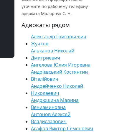
уточните по рабочему телефону
адвоката Малярчук С. Н.
Адвокаты рядом
Александр Григорьевич
Жучков
Альканов Николай
Дмитриевич
Ангелова Юлия Игоревна
Андрієвський Костянтин
Віталійович
Андрейченко Николай
Николаевич
Андрюшина Марина
Вениаминовна
Антонов Алексей
Владиславович
Асафов Виктор Семенович