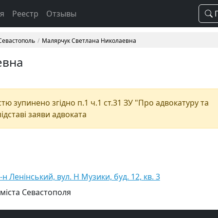
ая
Реестр
Отзывы
П
 Севастополь
Малярчук Светлана Николаевна
евна
ю зупинено згідно п.1 ч.1 ст.31 ЗУ "Про адвокатуру та
підставі заяви адвоката
н Ленінський, вул. Н Музики, буд. 12, кв. 3
 міста Севастополя