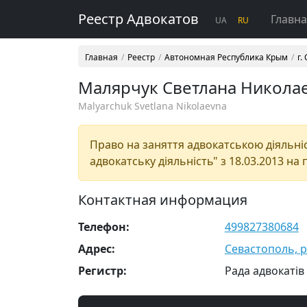
Реестр Адвокатов
Главн
UA
RU
Главная
Реестр
Автономная Республика Крым
г.
Малярчук Светлана Никола
Malyarchuk Svetlana Nikolaevna
Право на заняття адвокатською діяльніст
адвокатську діяльність" з 18.03.2013 на 
Контактная информация
Телефон:
499827380684
Адрес:
Севастополь, р-
Регистр:
Рада адвокатів