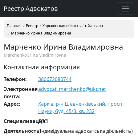
Реестр Адвокатов
Главная
Реестр
Харьковская область
г. Харьков
Марченко Ирина Владимировна
Марченко Ирина Владимировна
Marchenko Irina Vladimirovna
Контактная информация
Телефон:
380672080744
Электронная
advocat_marchenko@ukr.net
почта:
Адрес:
Харків, р-н Шевченківський, просп.
Науки, буд. 45/3, кв. 232
Cпециализация:
ДТП
Деятельность:
(Індивідуальна адвокатська діяльність)