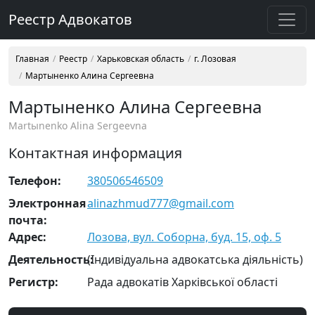
Реестр Адвокатов
Главная
Реестр
Харьковская область
г. Лозовая
Мартыненко Алина Сергеевна
Мартыненко Алина Сергеевна
Martыnenko Alina Sergeevna
Контактная информация
Телефон:
380506546509
Электронная
alinazhmud777@gmail.com
почта:
Адрес:
Лозова, вул. Соборна, буд. 15, оф. 5
Деятельность:
(Індивідуальна адвокатська діяльність)
Регистр:
Рада адвокатів Харківської області