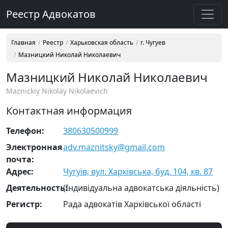
Реестр Адвокатов
Главная
Реестр
Харьковская область
г. Чугуев
Мазницкий Николай Николаевич
Мазницкий Николай Николаевич
Maznickiy Nikolay Nikolaevich
Контактная информация
Телефон:
380630500999
Электронная
adv.maznitsky@gmail.com
почта:
Адрес:
Чугуїв, вул. Харківська, буд. 104, кв. 87
Деятельность:
(Індивідуальна адвокатська діяльність)
Регистр:
Рада адвокатів Харківської області