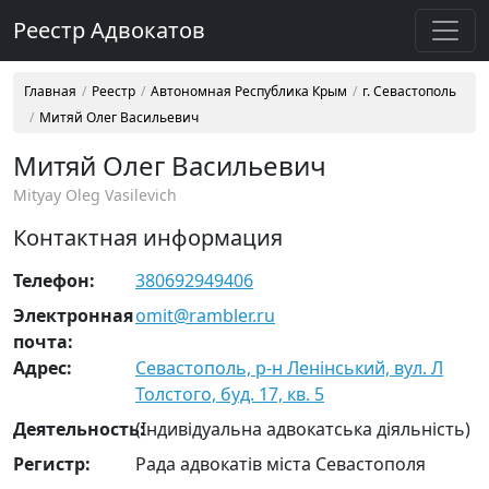
Реестр Адвокатов
Главная
Реестр
Автономная Республика Крым
г. Севастополь
Митяй Олег Васильевич
Митяй Олег Васильевич
Mityay Oleg Vasilevich
Контактная информация
Телефон:
380692949406
Электронная
omit@rambler.ru
почта:
Адрес:
Севастополь, р-н Ленінський, вул. Л
Толстого, буд. 17, кв. 5
Деятельность:
(Індивідуальна адвокатська діяльність)
Регистр:
Рада адвокатів міста Севастополя