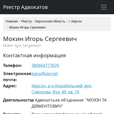
Реестр Адвокатов
Главная
Реестр
Херсонская область
г. Херсон
Мокин Игорь Сергеевич
Мокин Игорь Сергеевич
Mokin Igor Sergeevich
Контактная информация
Телефон:
380664777676
Электронная
kano@ukr.net
почта:
Адрес:
Херсон, р-н Корабельний, вул.
Суворова, буд. 49, кв. 19
Деятельность:
в Адвокатське об'єднання: "МОКІН ТА
ДІЯМЕНТОВИЧ"