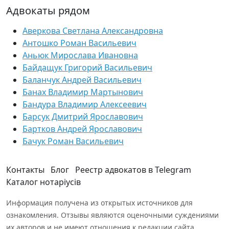
Адвокаты рядом
Аверкова Светлана Александровна
Антошко Роман Васильевич
Аньюк Мирослава Ивановна
Байдащук Григорий Васильевич
Баланчук Андрей Васильевич
Банах Владимир Мартынович
Бандура Владимир Алексеевич
Барсук Дмитрий Ярославович
Бартков Андрей Ярославович
Бачук Роман Васильевич
Контакты
Блог
Реестр адвокатов в Telegram
Каталог нотаріусів
Информация получена из открытых источников для
ознакомления. Отзывы являются оценочными суждениями
их авторов и не имеют отношения к редакции сайта.