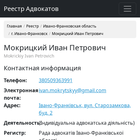
Реестр Адвокатов
Главная
Реестр
Ивано-Франковская область
г. Ивано-Франковск
Мокрицкий Иван Петрович
Мокрицкий Иван Петрович
Mokrickiy Ivan Petrovich
Контактная информация
Телефон:
380509363991
Электронная
ivan.mokrytskyy@gmail.com
почта:
Адрес:
Івано-Франківськ, вул. Старозамкова,
буд. 2
Деятельность:
(Індивідуальна адвокатська діяльність)
Регистр:
Рада адвокатів Івано-Франківської