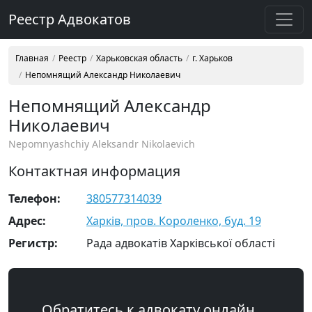
Реестр Адвокатов
Главная
Реестр
Харьковская область
г. Харьков
Непомнящий Александр Николаевич
Непомнящий Александр
Николаевич
Nepomnyashchiy Aleksandr Nikolaevich
Контактная информация
Телефон:
380577314039
Адрес:
Харків, пров. Короленко, буд. 19
Регистр:
Рада адвокатів Харківської області
Обратитесь к адвокату онлайн