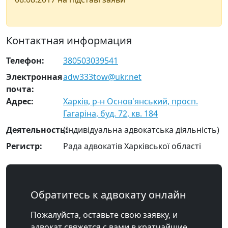
Контактная информация
Телефон:
380503039541
Электронная
adw333tow@ukr.net
почта:
Адрес:
Харків, р-н Основ'янський, просп.
Гагаріна, буд. 72, кв. 184
Деятельность:
(Індивідуальна адвокатська діяльність)
Регистр:
Рада адвокатів Харківської області
Обратитесь к адвокату онлайн
Пожалуйста, оставьте свою заявку, и
адвокат свяжется с вами в кратчайшие