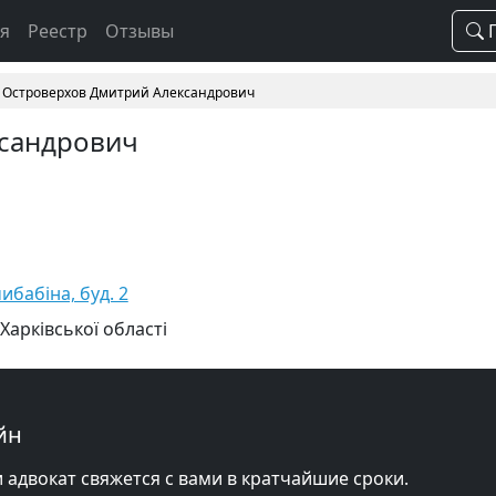
ая
Реестр
Отзывы
П
Островерхов Дмитрий Александрович
сандрович
чибабіна, буд. 2
Харківської області
йн
и адвокат свяжется с вами в кратчайшие сроки.