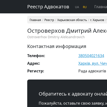
Реестр Адвокатов
Главн
UA
RU
Главная
Реестр
Харьковская область
г. Харьков
Островерхов Дмитрий Алек
Ostroverhov Dmitriy Aleksandrovich
Контактная информация
Телефон:
380504021634
Адрес:
Харків, вул. Чи
Регистр:
Рада адвокатів 
Обратитесь к адвокату онла
Пожалуйста, оставьте свою заявку, 