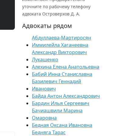
уточните по рабочему телефону
адвоката Островерхов Д. А.
Адвокаты рядом
Абдуллаева-Мартиросян
Иммилейла Хаганеевна
Александр Викторович
Лукашенко
Алехина Елена Анатольевна
Бабий Инна Станиславна
Базилевич Геннадий
Иванович
Байда Антон Александрович
Бардин Илья Сергеевич
Бачиашвили Марина
Омаровна
Бедная Оксана Ивановна
Бедняга Тарас