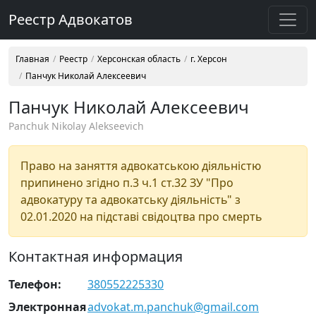
Реестр Адвокатов
Главная
Реестр
Херсонская область
г. Херсон
Панчук Николай Алексеевич
Панчук Николай Алексеевич
Panchuk Nikolay Alekseevich
Право на заняття адвокатською діяльністю
припинено згідно п.3 ч.1 ст.32 ЗУ "Про
адвокатуру та адвокатську діяльність" з
02.01.2020 на підставі свідоцтва про смерть
Контактная информация
Телефон:
380552225330
Электронная
advokat.m.panchuk@gmail.com