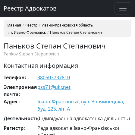
Реестр Адвокатов
Главная
Реестр
Ивано-Франковская область
г. Ивано-Франковск
Паньков Степан Степанович
Паньков Степан Степанович
Pankov Stepan Stepanovich
Контактная информация
Телефон:
380503737810
Электронная
pss71@ukr.net
почта:
Адрес:
Івано-Франківськ, вул. Вовчинецька,
буд. 225, літ. А
Деятельность:
(Індивідуальна адвокатська діяльність)
Регистр:
Рада адвокатів Івано-Франківської