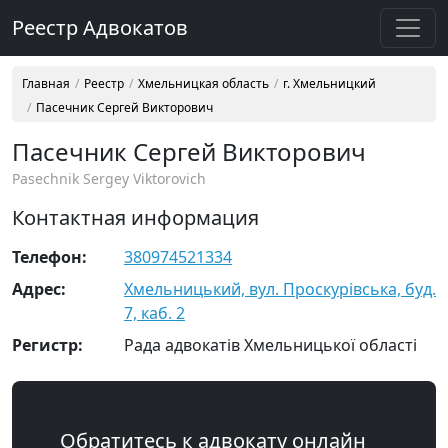
Реестр Адвокатов
Главная
Реестр
Хмельницкая область
г. Хмельницкий
Пасечник Сергей Викторович
Пасечник Сергей Викторович
Pasechnik Sergey Viktorovich
Контактная информация
Телефон:
380974521334
Адрес:
Хмельницький, вул. Проскурівська, буд.
7, каб. 2
Регистр:
Рада адвокатів Хмельницької області
Обратитесь к адвокату онлайн