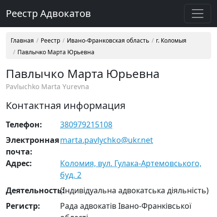
Реестр Адвокатов
Главная
Реестр
Ивано-Франковская область
г. Коломыя
Павлычко Марта Юрьевна
Павлычко Марта Юрьевна
Pavlыchko Marta Yurevna
Контактная информация
Телефон:
380979215108
Электронная
marta.pavlychko@ukr.net
почта:
Адрес:
Коломия, вул. Гулака-Артемовського,
буд. 2
Деятельность:
(Індивідуальна адвокатська діяльність)
Регистр:
Рада адвокатів Івано-Франківської