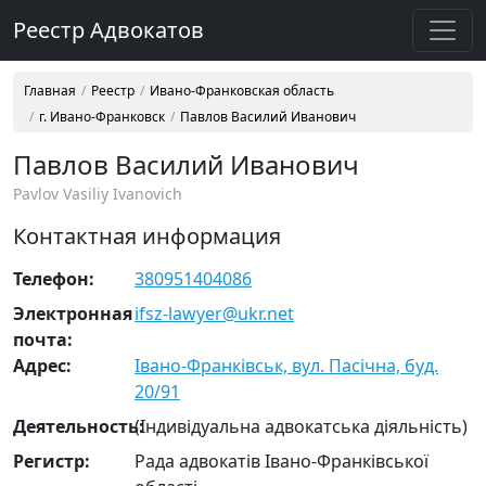
Реестр Адвокатов
Главная
Реестр
Ивано-Франковская область
г. Ивано-Франковск
Павлов Василий Иванович
Павлов Василий Иванович
Pavlov Vasiliy Ivanovich
Контактная информация
Телефон:
380951404086
Электронная
ifsz-lawyer@ukr.net
почта:
Адрес:
Івано-Франківськ, вул. Пасічна, буд.
20/91
Деятельность:
(Індивідуальна адвокатська діяльність)
Регистр:
Рада адвокатів Івано-Франківської