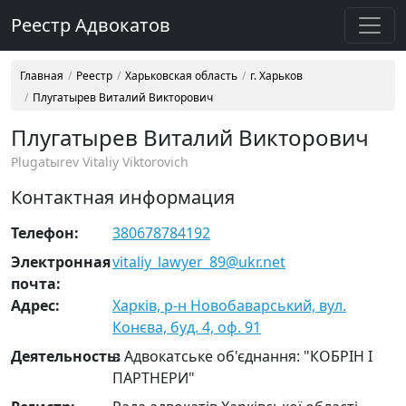
Реестр Адвокатов
Главная
Реестр
Харьковская область
г. Харьков
Плугатырев Виталий Викторович
Плугатырев Виталий Викторович
Plugatыrev Vitaliy Viktorovich
Контактная информация
Телефон:
380678784192
Электронная
vitaliy_lawyer_89@ukr.net
почта:
Адрес:
Харків, р-н Новобаварський, вул.
Конєва, буд. 4, оф. 91
Деятельность:
в Адвокатське об'єднання: "КОБРІН І
ПАРТНЕРИ"