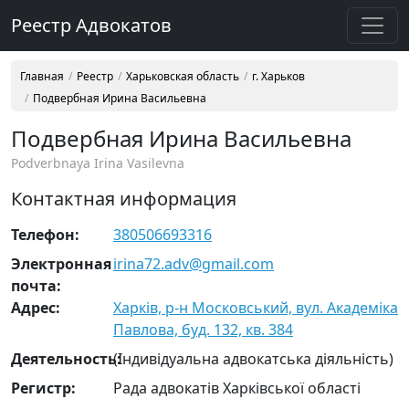
Реестр Адвокатов
Главная
Реестр
Харьковская область
г. Харьков
Подвербная Ирина Васильевна
Подвербная Ирина Васильевна
Podverbnaya Irina Vasilevna
Контактная информация
Телефон:
380506693316
Электронная
irina72.adv@gmail.com
почта:
Адрес:
Харків, р-н Московський, вул. Академіка
Павлова, буд. 132, кв. 384
Деятельность:
(Індивідуальна адвокатська діяльність)
Регистр:
Рада адвокатів Харківської області