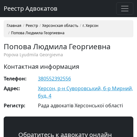
Реестр Адвокатов
Главная
Реестр
Херсонская область
г. Херсон
Попова Людмила Георгиевна
Попова Людмила Георгиевна
Popova Lyudmila Georgievna
Контактная информация
Телефон:
380552392556
Адрес:
Херсон, р-н Суворовський, б-р Мирний,
буд. 4
Регистр:
Рада адвокатів Херсонської області
Обратитесь к адвокату онлайн