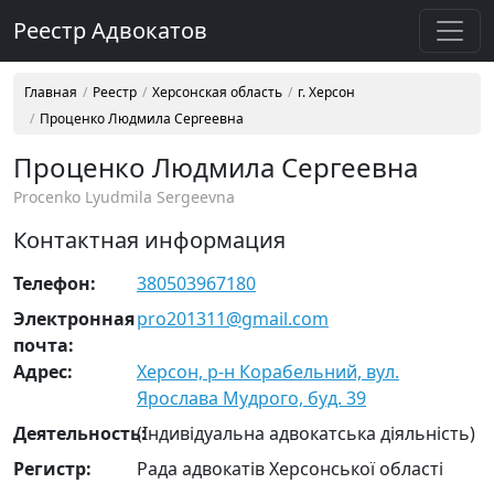
Реестр Адвокатов
Главная
Реестр
Херсонская область
г. Херсон
Проценко Людмила Сергеевна
Проценко Людмила Сергеевна
Procenko Lyudmila Sergeevna
Контактная информация
Телефон:
380503967180
Электронная
pro201311@gmail.com
почта:
Адрес:
Херсон, р-н Корабельний, вул.
Ярослава Мудрого, буд. 39
Деятельность:
(Індивідуальна адвокатська діяльність)
Регистр:
Рада адвокатів Херсонської області