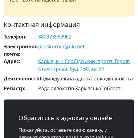
Контактная информация
Телефон:
380973959962
Электронная
proskurnin@ukr.net
почта:
Адрес:
Харків, р-н Слобідський, просп. Героїв
Сталінграда, буд. 150, кв. 31
Деятельность:
(Індивідуальна адвокатська діяльність)
Регистр:
Рада адвокатів Харківської області
Обратитесь к адвокату онлайн
Пожалуйста, оставьте свою заявку, и
адвокат свяжется с вами в кратчайшие