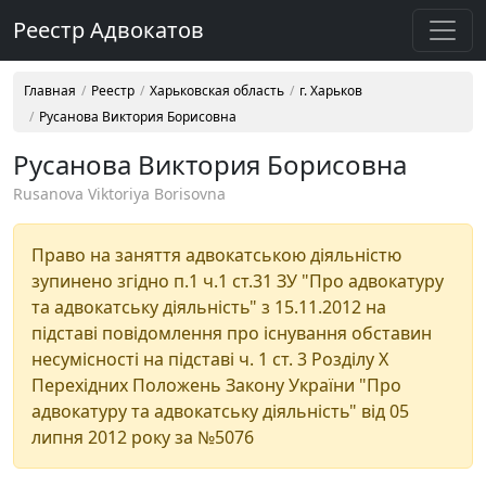
Реестр Адвокатов
Главная
Реестр
Харьковская область
г. Харьков
Русанова Виктория Борисовна
Русанова Виктория Борисовна
Rusanova Viktoriya Borisovna
Право на заняття адвокатською діяльністю
зупинено згідно п.1 ч.1 ст.31 ЗУ "Про адвокатуру
та адвокатську діяльність" з 15.11.2012 на
підставі повідомлення про існування обставин
несумісності на підставі ч. 1 ст. 3 Розділу Х
Перехідних Положень Закону України "Про
адвокатуру та адвокатську діяльність" від 05
липня 2012 року за №5076