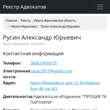
Реестр Адвокатов
Главная
Реестр
Ивано-Франковская область
г. Ивано-Франковск
Русин Александр Юрьевич
Русин Александр Юрьевич
Rusin Aleksandr Yurevich
Контактная информация
Телефон:
380673430575
Электронная
sasaz2011@gmail.com
почта:
Адрес:
Івано-Франківськ, вул. Гн Хоткевича,
буд. 46, кв. 4/5
Деятельность:
в Адвокатське об'єднання: "ПРОЦИК ТА
ПАРТНЕРИ"