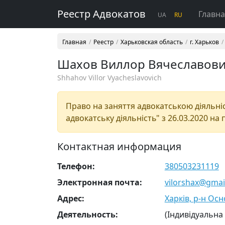
Реестр Адвокатов
Главн
UA
RU
Главная
Реестр
Харьковская область
г. Харьков
Шахов Виллор Вячеславов
Shhahov Villor Vyacheslavovich
Право на заняття адвокатською діяльніст
адвокатську діяльність" з 26.03.2020 на 
Контактная информация
Телефон:
380503231119
Электронная почта:
vilorshax@gmai
Адрес:
Харків, р-н Осн
Деятельность:
(Індивідуальна