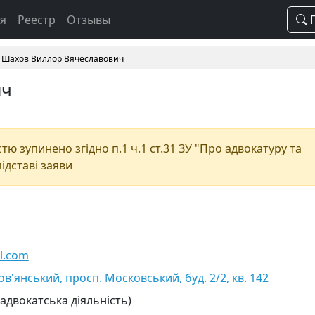
ая
Реестр
Отзывы
П
Шахов Виллор Вячеславович
ич
ю зупинено згідно п.1 ч.1 ст.31 ЗУ "Про адвокатуру та
підставі заяви
l.com
ов'янський, просп. Московський, буд. 2/2, кв. 142
 адвокатська діяльність)