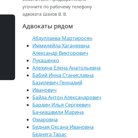
уточните по рабочему телефону
адвоката Шахов В. В.
Адвокаты рядом
Абдуллаева-Мартиросян
Иммилейла Хаганеевна
Александр Викторович
Лукашенко
Алехина Елена Анатольевна
Бабий Инна Станиславна
Базилевич Геннадий
Иванович
Байда Антон Александрович
Бардин Илья Сергеевич
Бачиашвили Марина
Омаровна
Бедная Оксана Ивановна
Бедняга Тарас