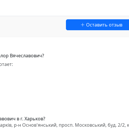
Оставить отзыв
ллор Вячеславович?
отает:
вович в г. Харьков?
ків, р-н Основ'янський, просп. Московський, буд. 2/2, к