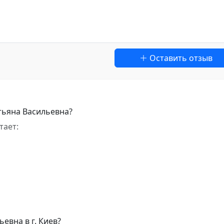
Оставить отзыв
тьяна Васильевна?
тает:
евна в г. Киев?