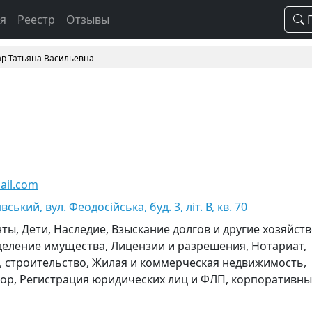
ая
Реестр
Отзывы
П
р Татьяна Васильевна
ail.com
ївський, вул. Феодосійська, буд. 3, літ. В, кв. 70
ты, Дети, Наследие, Взыскание долгов и другие хозяйст
деление имущества, Лицензии и разрешения, Нотариат,
 строительство, Жилая и коммерческая недвижимость,
ор, Регистрация юридических лиц и ФЛП, корпоративны