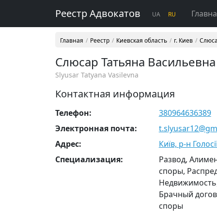
Реестр Адвокатов
Главн
UA
RU
Главная
Реестр
Киевская область
г. Киев
Слюса
Слюсар Татьяна Васильевна
Slyusar Tatyana Vasilevna
Контактная информация
Телефон:
380964636389
Электронная почта:
t.slyusar12@gm
Адрес:
Київ, р-н Голосі
Cпециализация:
Развод, Алимен
споры, Распре
Недвижимость,
Брачный догов
споры