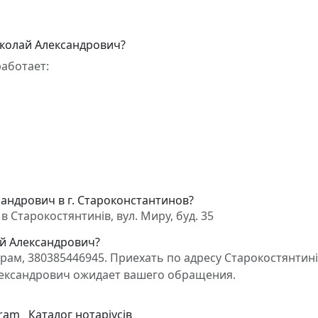
иколай Александрович?
аботает:
андрович в г. Староконстантинов?
 Старокостянтинів, вул. Миру, буд. 35
ай Александрович?
м, 380385446945. Приехать по адресу Старокостянтинів
Александрович ожидает вашего обращения.
gram
Каталог нотаріусів