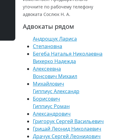
уточните по рабочему телефону
адвоката Сослюк Н. А.
Адвокаты рядом
Андрощук Лариса
Степановна
Бегеба Наталья Николаевна
Вихерко Надежда
Алексеевна
Вонсович Михаил
Михайлович
Гиппиус Александр
Борисович
Гиппиус Роман
Александрович
Григорук Сергей Васильевич
Грицай Леонид Николаевич
Драчук Сергей Леонидович