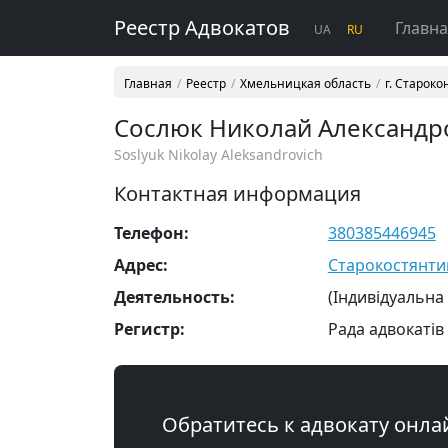
Реестр Адвокатов
Главн
UA
RU
Главная
Реестр
Хмельницкая область
г. Старок
Сослюк Николай Александр
Soslyuk Nikolay Aleksandrovich
Контактная информация
Телефон:
380385446945
Адрес:
Старокостянтині
Деятельность:
(Індивідуальна
Регистр:
Рада адвокатів
Обратитесь к адвокату онла