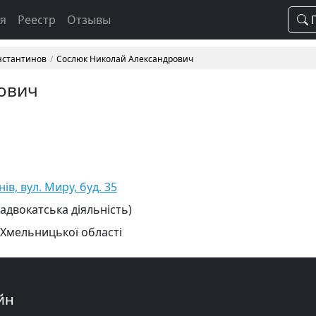
ая
Реестр
Отзывы
П
онстантинов
Сослюк Николай Александрович
ович
в, вул. Миру, буд. 35
 адвокатська діяльність)
 Хмельницької області
йн