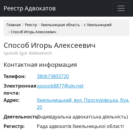
Реестр Адвокатов
Главная
Реестр
Хмельницкая область
г. Хмельницкий
Способ Игорь Алексеевич
Способ Игорь Алексеевич
Sposob Igor Alekseevich
Контактная информация
Телефон:
380673803720
Электронная
sposob8877@ukr.net
почта:
Адрес:
Хмельницький, вул. Проскурівська, буд.
20
Деятельность:
(Індивідуальна адвокатська діяльність)
Регистр:
Рада адвокатів Хмельницької області