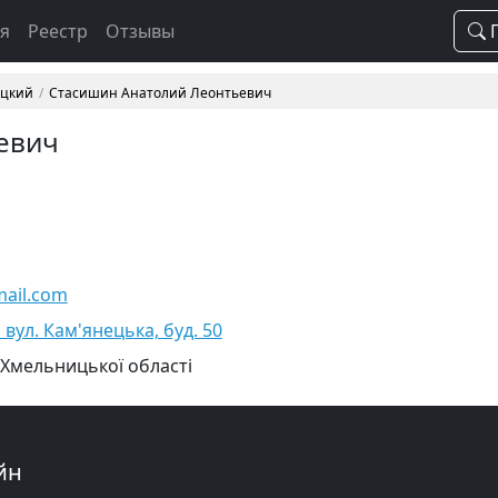
ая
Реестр
Отзывы
П
ицкий
Стасишин Анатолий Леонтьевич
евич
mail.com
вул. Кам'янецька, буд. 50
 Хмельницької області
йн