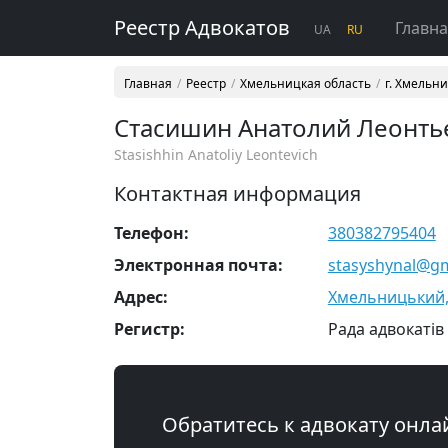
Реестр Адвокатов
Главн
UA
RU
Главная
Реестр
Хмельницкая область
г. Хмельн
Стасишин Анатолий Леонть
Stasishhin Anatoliy Leontevich
Контактная информация
Телефон:
380382795404
Электронная почта:
stasyshynal@g
Адрес:
Хмельницький, 
Регистр:
Рада адвокатів
Обратитесь к адвокату онла