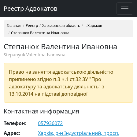
Реестр Адвокатов
Главная
Реестр
Харьковская область
г. Харьков
Степанюк Валентина Ивановна
Степанюк Валентина Ивановна
Stepanyuk Valentina Ivanovna
Право на заняття адвокатською діяльністю
припинено згідно п.3 ч.1 ст.32 ЗУ "Про
адвокатуру та адвокатську діяльність" з
13.10.2014 на підставі доповідної
Контактная информация
Телефон:
057936072
Адрес:
Харків, р-н Індустріальний, просп.