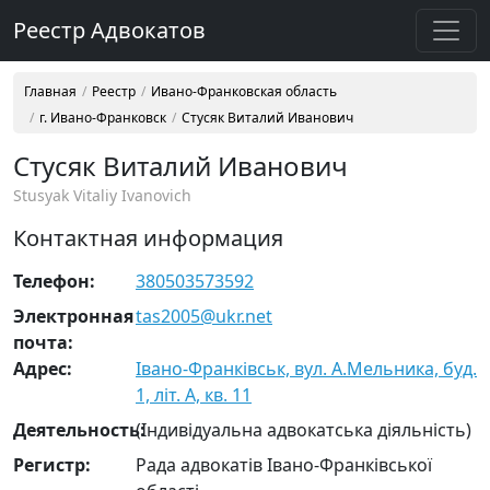
Реестр Адвокатов
Главная
Реестр
Ивано-Франковская область
г. Ивано-Франковск
Стусяк Виталий Иванович
Стусяк Виталий Иванович
Stusyak Vitaliy Ivanovich
Контактная информация
Телефон:
380503573592
Электронная
tas2005@ukr.net
почта:
Адрес:
Івано-Франківськ, вул. А.Мельника, буд.
1, літ. А, кв. 11
Деятельность:
(Індивідуальна адвокатська діяльність)
Регистр:
Рада адвокатів Івано-Франківської