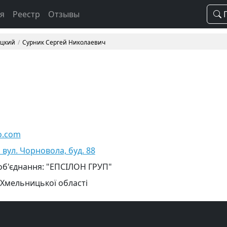
ая
Реестр
Отзывы
П
ицкий
Сурник Сергей Николаевич
o.com
вул. Чорновола, буд. 88
об'єднання: "ЕПСІЛОН ГРУП"
 Хмельницької області