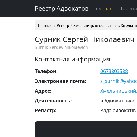
Реестр Адвокатов
Главн
UA
RU
Главная
Реестр
Хмельницкая область
г. Хмельн
Сурник Сергей Николаевич
Surnik Sergey Nikolaevich
Контактная информация
Телефон:
0673803588
Электронная почта:
s_surnik@yaho
Адрес:
Хмельницький, 
Деятельность:
в Адвокатське 
Регистр:
Рада адвокатів