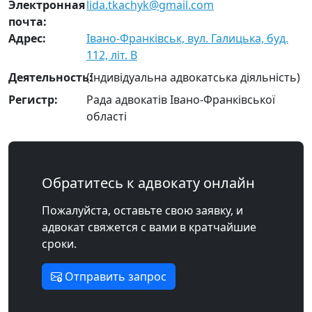
Электронная
lida.tkachyk@gmail.com
почта:
Адрес:
Івано-Франківськ, вул. Галицька, буд.
112, літ. В
Деятельность:
(Індивідуальна адвокатська діяльність)
Регистр:
Рада адвокатів Івано-Франківської
області
Обратитесь к адвокату онлайн
Пожалуйста, оставьте свою заявку, и
адвокат свяжется с вами в кратчайшие
сроки.
Отправить запрос