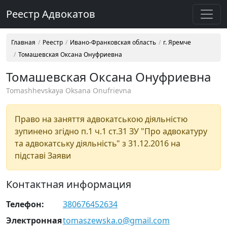
Реестр Адвокатов
Главная
Реестр
Ивано-Франковская область
г. Яремче
Томашевская Оксана Онуфриевна
Томашевская Оксана Онуфриевна
Tomashhevskaya Oksana Onufrievna
Право на заняття адвокатською діяльністю
зупинено згідно п.1 ч.1 ст.31 ЗУ "Про адвокатуру
та адвокатську діяльність" з 31.12.2016 на
підставі Заяви
Контактная информация
Телефон:
380676452634
Электронная
tomaszewska.o@gmail.com