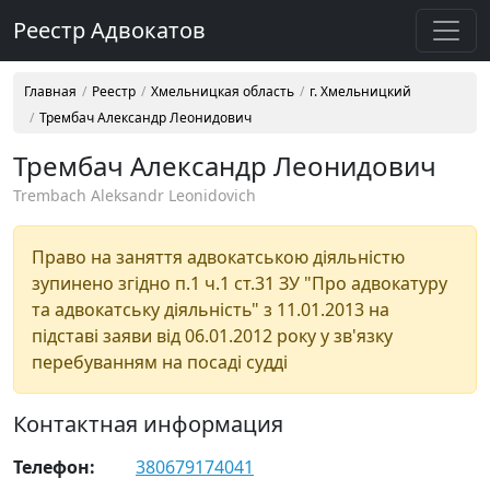
Реестр Адвокатов
Главная
Реестр
Хмельницкая область
г. Хмельницкий
Трембач Александр Леонидович
Трембач Александр Леонидович
Trembach Aleksandr Leonidovich
Право на заняття адвокатською діяльністю
зупинено згідно п.1 ч.1 ст.31 ЗУ "Про адвокатуру
та адвокатську діяльність" з 11.01.2013 на
підставі заяви від 06.01.2012 року у зв'язку
перебуванням на посаді судді
Контактная информация
Телефон:
380679174041