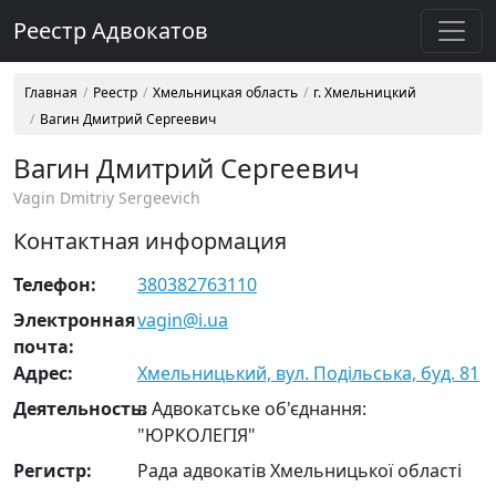
Реестр Адвокатов
Главная
Реестр
Хмельницкая область
г. Хмельницкий
Вагин Дмитрий Сергеевич
Вагин Дмитрий Сергеевич
Vagin Dmitriy Sergeevich
Контактная информация
Телефон:
380382763110
Электронная
vagin@i.ua
почта:
Адрес:
Хмельницький, вул. Подільська, буд. 81
Деятельность:
в Адвокатське об'єднання:
"ЮРКОЛЕГІЯ"
Регистр:
Рада адвокатів Хмельницької області