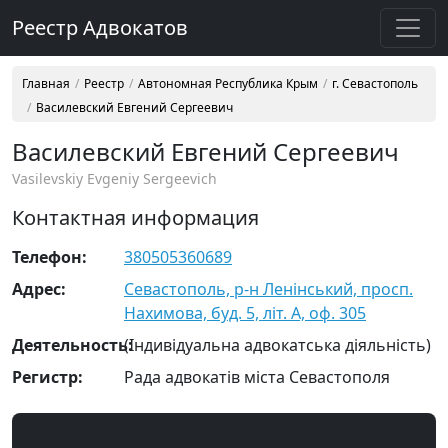
Реестр Адвокатов
Главная
Реестр
Автономная Республика Крым
г. Севастополь
Василевский Евгений Сергеевич
Василевский Евгений Сергеевич
Vasilevskiy Evgeniy Sergeevich
Контактная информация
Телефон:
380505360689
Адрес:
Севастополь, р-н Ленінський, просп.
Нахимова, буд. 5, літ. А, оф. 305
Деятельность:
(Індивідуальна адвокатська діяльність)
Регистр:
Рада адвокатів міста Севастополя