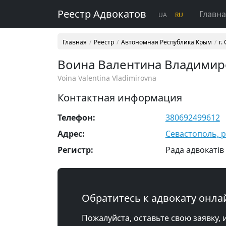
Реестр Адвокатов
Главн
UA
RU
Главная
Реестр
Автономная Республика Крым
г.
Воина Валентина Владимир
Voina Valentina Vladimirovna
Контактная информация
Телефон:
380692499612
Адрес:
Севастополь, р-
Регистр:
Рада адвокатів
Обратитесь к адвокату онла
Пожалуйста, оставьте свою заявку, 