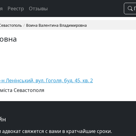
ая
Реестр
Отзывы
П
 Севастополь
Воина Валентина Владимировна
овна
н Ленінський, вул. Гоголя, буд. 45, кв. 2
 міста Севастополя
йн
и адвокат свяжется с вами в кратчайшие сроки.