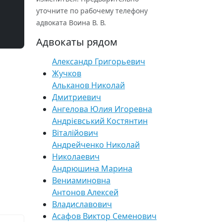
уточните по рабочему телефону
адвоката Воина В. В.
Адвокаты рядом
Александр Григорьевич
Жучков
Альканов Николай
Дмитриевич
Ангелова Юлия Игоревна
Андрієвський Костянтин
Віталійович
Андрейченко Николай
Николаевич
Андрюшина Марина
Вениаминовна
Антонов Алексей
Владиславович
Асафов Виктор Семенович