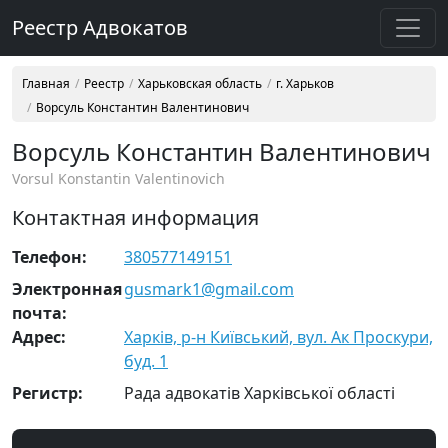
Реестр Адвокатов
Главная
Реестр
Харьковская область
г. Харьков
Ворсуль Константин Валентинович
Ворсуль Константин Валентинович
Vorsul Konstantin Valentinovich
Контактная информация
Телефон:
380577149151
Электронная
gusmark1@gmail.com
почта:
Адрес:
Харків, р-н Київський, вул. Ак Проскури,
буд. 1
Регистр:
Рада адвокатів Харківської області