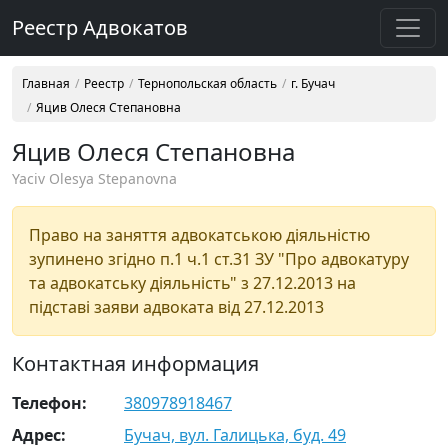
Реестр Адвокатов
Главная
Реестр
Тернопольская область
г. Бучач
Яцив Олеся Степановна
Яцив Олеся Степановна
Yaciv Olesya Stepanovna
Право на заняття адвокатською діяльністю
зупинено згідно п.1 ч.1 ст.31 ЗУ "Про адвокатуру
та адвокатську діяльність" з 27.12.2013 на
підставі заяви адвоката від 27.12.2013
Контактная информация
Телефон:
380978918467
Адрес:
Бучач, вул. Галицька, буд. 49