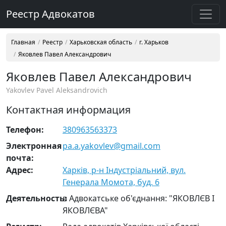
Реестр Адвокатов
Главная
Реестр
Харьковская область
г. Харьков
Яковлев Павел Александрович
Яковлев Павел Александрович
Yakovlev Pavel Aleksandrovich
Контактная информация
Телефон:
380963563373
Электронная
pa.a.yakovlev@gmail.com
почта:
Адрес:
Харків, р-н Індустріальний, вул.
Генерала Момота, буд. 6
Деятельность:
в Адвокатське об'єднання: "ЯКОВЛЄВ І
ЯКОВЛЄВА"