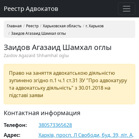
Реестр Адвокатов
Главная
Реестр
Харьковская область
г. Харьков
Заидов Агазаид Шамхал оглы
Заидов Агазаид Шамхал оглы
Zaidov Agazaid Shhamhal oglы
Право на заняття адвокатською діяльністю
зупинено згідно п.1 ч.1 ст.31 ЗУ "Про адвокатуру
та адвокатську діяльність" з 30.01.2018 на
підставі заяви
Контактная информация
Телефон:
380573365628
Адрес:
Харків, просп. Л Свободи, буд. 39, літ. А,