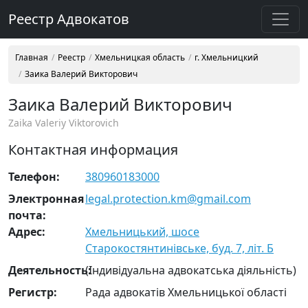
Реестр Адвокатов
Главная
Реестр
Хмельницкая область
г. Хмельницкий
Заика Валерий Викторович
Заика Валерий Викторович
Zaika Valeriy Viktorovich
Контактная информация
Телефон:
380960183000
Электронная
legal.protection.km@gmail.com
почта:
Адрес:
Хмельницький, шосе
Старокостянтинівське, буд. 7, літ. Б
Деятельность:
(Індивідуальна адвокатська діяльність)
Регистр:
Рада адвокатів Хмельницької області