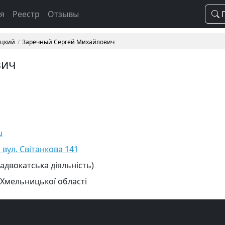
ая
Реестр
Отзывы
П
ицкий
Заречный Сергей Михайлович
вич
u
вул. Світанкова 141
 адвокатська діяльність)
 Хмельницької області