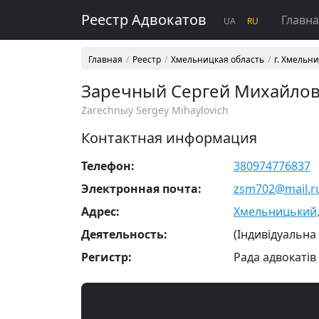
Реестр Адвокатов
Главн
UA
RU
Главная
Реестр
Хмельницкая область
г. Хмельн
Заречный Сергей Михайло
Zarechnыy Sergey Mihaylovich
Контактная информация
Телефон:
380974776837
Электронная почта:
zsm702@mail.r
Адрес:
Хмельницький, 
Деятельность:
(Індивідуальна
Регистр:
Рада адвокатів